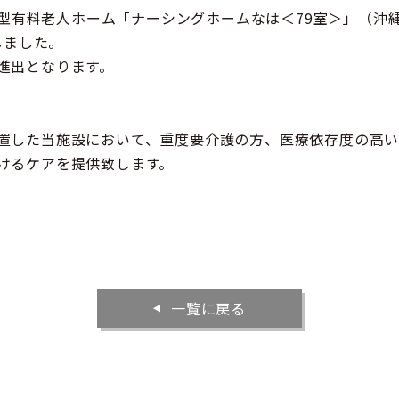
宅型有料老人ホーム「ナーシングホームなは＜79室＞」（沖縄県
しました。
進出となります。
置した当施設において、重度要介護の方、医療依存度の高
けるケアを提供致します。
一覧に戻る