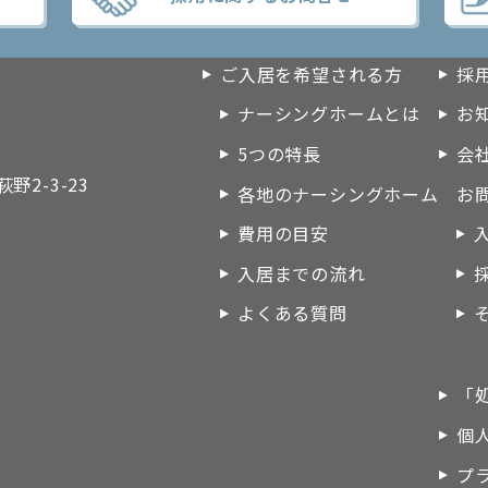
トップページ
施
グホーム
ご入居を希望される方
採
ナーシングホームとは
お
5つの特長
会
2-3-23
各地のナーシングホーム
お
費用の目安
）
入居までの流れ
よくある質問
「
個
プ