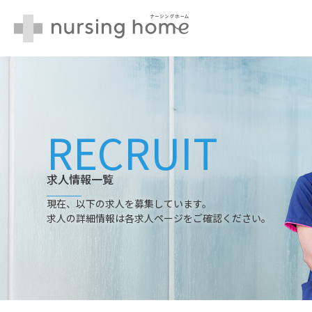
Skip
to
content
採用情報TOP
RECRUIT
求人一覧
求人情報一覧
現在、以下の求人を募集しています。
求人の詳細情報は各求人ページをご確認ください。
施設について
選ばれる理由