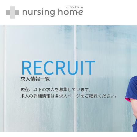
Skip
to
content
採用情報TOP
RECRUIT
求人一覧
求人情報一覧
現在、以下の求人を募集しています。
求人の詳細情報は各求人ページをご確認ください。
施設について
選ばれる理由